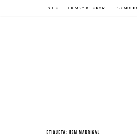
Saltar
INICIO
OBRAS Y REFORMAS
PROMOCIO
al
contenido
ETIQUETA:
HSM MADRIGAL