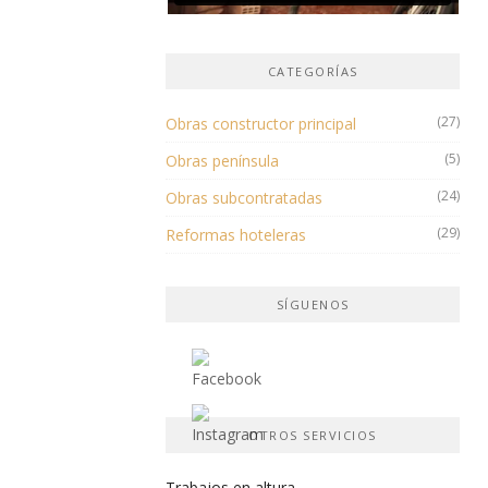
CATEGORÍAS
(27)
Obras constructor principal
(5)
Obras península
(24)
Obras subcontratadas
(29)
Reformas hoteleras
SÍGUENOS
OTROS SERVICIOS
Trabajos en altura