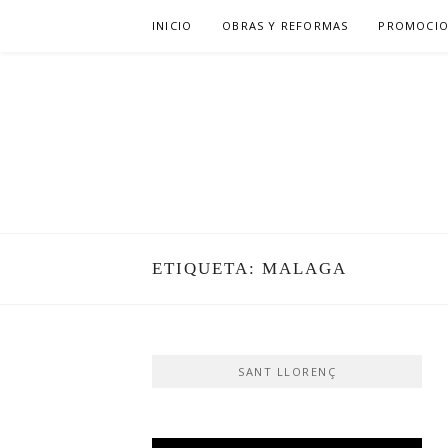
Saltar
INICIO
OBRAS Y REFORMAS
PROMOCIO
al
contenido
ETIQUETA:
MALAGA
SANT LLORENÇ