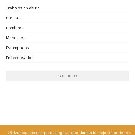
Trabajos en altura
Parquet
Bombeos
Monocapa
Estampados
Embaldosados
FACEBOOK
Copyright © 2026 . Todos los derechos reservados.
Utilizamos cookies para asegurar que damos la mejor experiencia
Tema Boston por
FameThemes