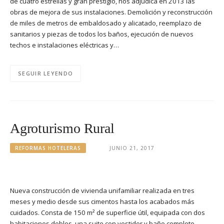
de cuatro estrellas y gran prestigio, nos adjudica en 2013 las
obras de mejora de sus instalaciones. Demolición y reconstrucción
de miles de metros de embaldosado y alicatado, reemplazo de
sanitarios y piezas de todos los baños, ejecución de nuevos
techos e instalaciones eléctricas y…
SEGUIR LEYENDO
Agroturismo Rural
REFORMAS HOTELERAS
JUNIO 21, 2017
Nueva construcción de vivienda unifamiliar realizada en tres
meses y medio desde sus cimentos hasta los acabados más
cuidados. Consta de 150 m² de superficie útil, equipada con dos
habitaciones dobles, una suite con vestidor y baño completo